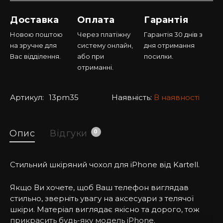
Доставка
Оплата
Гарантія
Новою поштою
Через платіжну
Гарантія 30 днів з
на зручне для
систему онлайн,
дня отримання
Вас відділення.
або при
посилки.
отриманні.
Артикул:
13pm35
Наявність:
В наявності
Опис
Відгуки
0
Стильний шкіряний чохол для iPhone від Kartell.
Якщо Ви хочете, щоб Ваш телефон виглядав
стильно, зверніть увагу на аксесуари з телячої
шкіри. Матеріал виглядає якісно та дорого, тож
прикрасить будь-яку модель iPhone.