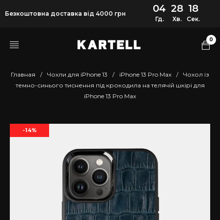
04
28
18
Безкоштовна доставка від 4000 грн
Гд.
Хв.
Сек.
0
Главная
/
Чохли для iPhone 13
/
iPhone 13 Pro Max
/
Чохол із
темно-синього тиснення під крокодила на телячій шкірі для
iPhone 13 Pro Max
-14%