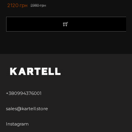
2120
грн
приємно.
2360
грн
КУПИТИ
+380994376001
sales@kartell.store
Instagram