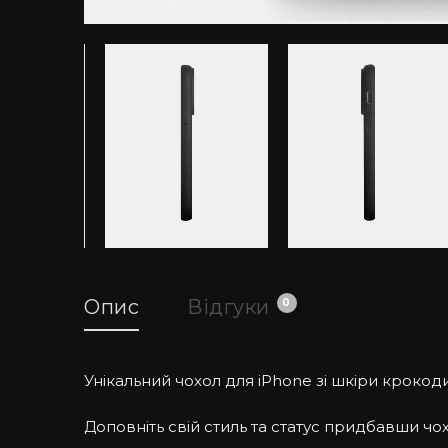
Опис
Відгуки
0
Унікальний чохол для iPhone зі шкіри крокодил
Доповніть свій стиль та статус придбавши чох