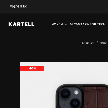
EN
RU
UK
ЧОХЛИ
ALCANTARA FOR TECH
Главная
/
Чохл
-10%