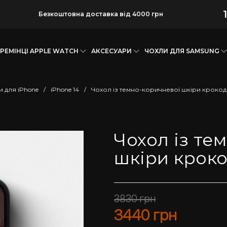
Безкоштовна доставка від 4000 грн
РЕМІНЦІ APPLE WATCH
АКСЕСУАРИ
ЧОХЛИ ДЛЯ SAMSUNG
и для iPhone
/
iPhone 14
/
Чохол із темно-коричневої шкіри крокоди
Чохол із те
шкіри кроко
3830
грн
3440
грн