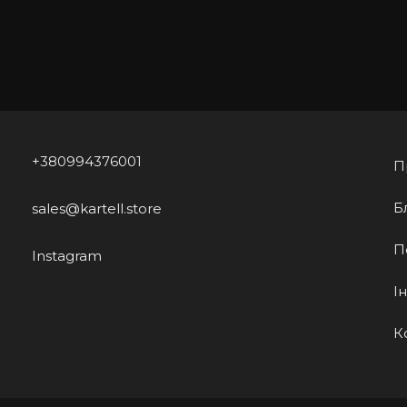
+380994376001
П
Б
sales@kartell.store
П
Instagram
І
К