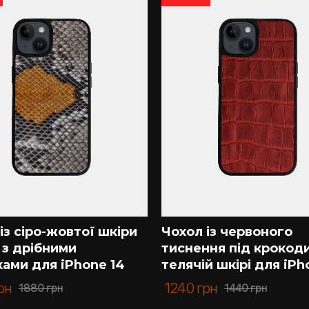
tell допоможе підібрати потрібну модель. Пропонуємо на 
матеріалів.
задоволенням проконсультуємо Вас з усіх питань. Купити
із сіро-жовтої шкіри
Чохол із червоного
 з дрібними
тиснення під крокод
ами для iPhone 14
телячій шкірі для iPh
рн
1240
грн
1880
грн
1440
грн