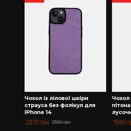
Якщо Ви шукаєте якісний чохол зі шкіри – Kar
крокодилової шкіри, але й інших екзотичних 
Ми цінуємо кожного нашого клієнта, тому із 
приємно.
Чохол із лілової шкіри
Чохол 
страуса без фолікул для
пітона
 14
iPhone 14
лусочк
2270
грн
1590
г
2550
грн