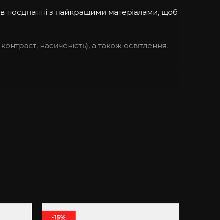
 в поєднанні з найкращими матеріалами, щоб
контраст, насиченість), а також освітлення.
зносостійкий. Купивши такий аксесуар, Ви
не лише отримувати компліменти стосовно
туру. Унікальність чохла полягає у тому, що
ьною. Окрім того Ви маєте можливість обрати
-15%
-14%