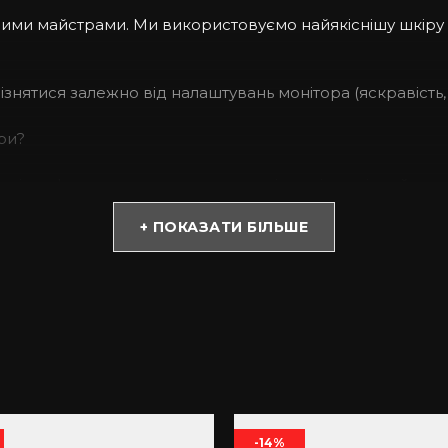
ашими майстрами. Ми використовуємо найякіснішу шкіру
дрізнятися залежно від налаштувань монітора (яскравість, 
ри?
 із софт тач покриттям, має преміум якість, міцний та 
іть під час випадкових падінь. Окрім того, це спосіб 
+ ПОКАЗАТИ БІЛЬШЕ
 успішність.
уємо тільки натуральну шкіру крокодила та якісну фурні
зморшки, що робить її ще більш автентичною та оригінал
-14%