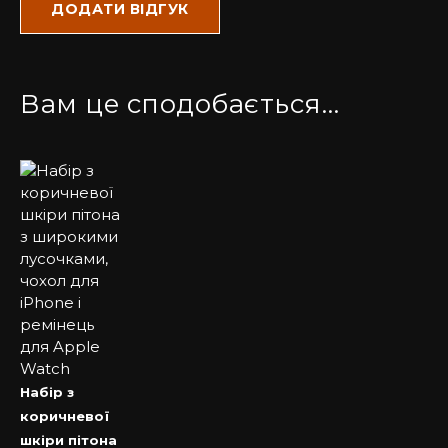
Купити чохол на Айфон у нас – завжди вигідно та
приємно.
Вам це сподобається…
Набір з
коричневої
шкіри пітона