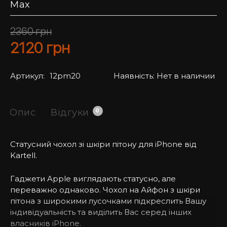
Max
2360
грн
2120
грн
Артикул:
12pm20
Наявність:
Нет в наличии
Опис
Відгуки
0
Статусний чохол зі шкіри пітону для iPhone від
Kartell.
Гаджети Apple виглядають статусно, але
переважно однаково. Чохол на Айфон з шкіри
пітона з широкими лусочками підкреслить Вашу
індивідуальність та виділить Вас серед інших
власників iPhone.