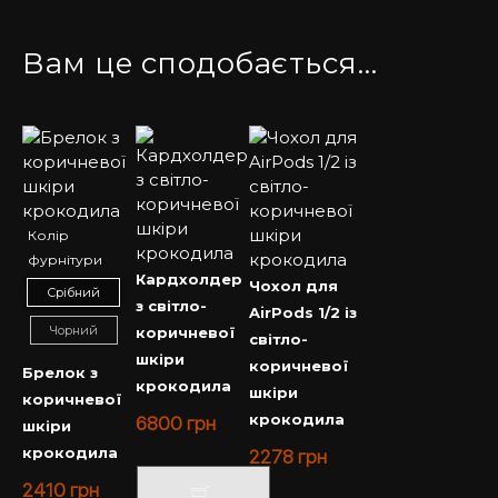
Вам це сподобається…
Колір
фурнітури
Кардхолдер
Чохол для
Срібний
з світло-
AirPods 1/2 із
Чорний
коричневої
світло-
шкіри
коричневої
Брелок з
крокодила
шкіри
коричневої
крокодила
6800
грн
шкіри
крокодила
2278
грн
2410
грн