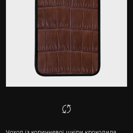
Чохол із коричневої шкіри крокодила