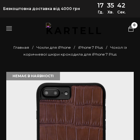
17
35
42
Безкоштовна доставка від 4000 грн
Гд.
Хв.
Сек.
0
Главная
/
Чохли для iPhone
/
iPhone 7 Plus
/
Чохол із
коричневої шкіри крокодила для iPhone 7 Plus
НЕМАЄ В НАЯВНОСТІ