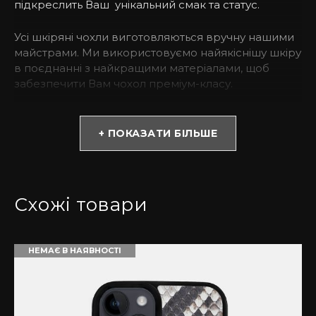
підкреслить Ваш унікальний смак та статус.
Усі шкіряні чохли виготовляються вручну нашими
майстрами. Ми використовуємо найякіснішу шкіру
в поєднанні з найкращими матеріалами, щоб
забезпечити Вам чохол преміум-класу.
* Зверніть увагу! Колір та відтінок можуть
відрізнятися залежно від налаштувань монітора
+ ПОКАЗАТИ БІЛЬШЕ
(яскравість, контраст, насиченість), а також
освітлення.
Чому варто обрати чохол із страусиної шкіри?
Схожі товари
Вироби з страусиної шкіри є атрибутами
успішності і достатку. Вона не тільки красиво
НЕМАЄ В НАЯВНОСТІ
виглядає, але і одна з найбільш м’яких і одночасно
міцних. Володіє низьким ступенем зношеності.
Купивши такий аксесуар, Ви можете бути