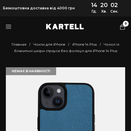
14
20
02
Безкоштовна доставка від 4000 грн
Гд.
Хв.
Сек.
0
Главная
/
Чохли для iPhone
/
iPhone 14 Plus
/
Чохол із
блакитної шкіри страуса без фолікул для iPhone 14 Plus
НЕМАЄ В НАЯВНОСТІ