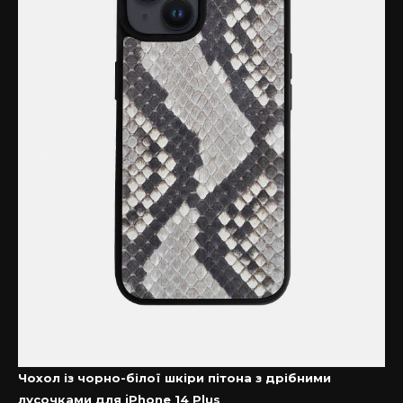
спокійними за Ваш смартфон навіть під час
випадкових падінь.
Якісні матеріали преміум-класу
Чохол ручної роботи з протиударного силікону із
софт тач покриттям, має преміум якість, міцний та
зносостійкий за рахунок якісної фурнітури.
Оскільки аксесуар з натуральної шкіри, – чохол на
Айфон зі шкіри страуса матиме завжди матиме
різний малюнок.
Як підібрати чохол на iPhone?
Якщо Ви шукаєте якісний чохол зі шкіри – Kartell
допоможе підібрати потрібну модель.
Пропонуємо на вибір елітні чохли для iPhone не
тільки з шкіри страуса, але й інших екзотичних
матеріалів.
Чохол із чорно-білої шкіри пітона з дрібними
лусочками для iPhone 14 Plus