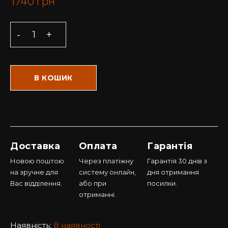
1740
грн
В КОШИК
Доставка
Оплата
Гарантія
Новою поштою
Через платіжну
Гарантія 30 днів з
на зручне для
систему онлайн,
дня отримання
Вас відділення.
або при
посилки.
отриманні.
Наявність:
В наявності