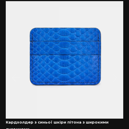
Кардхолдер з синьої шкіри пітона з широкими