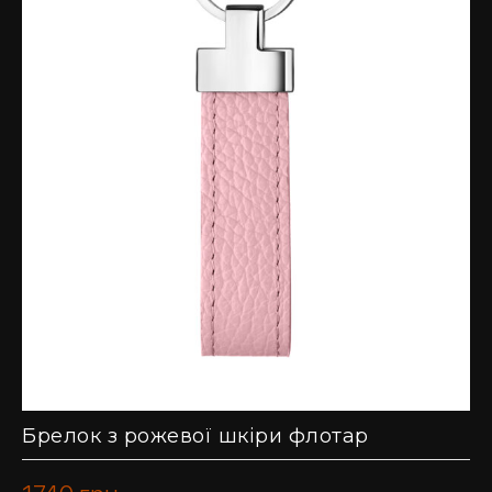
Брелок з рожевої шкіри флотар