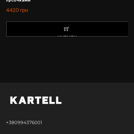
лусочками
4420
грн
КУПИТИ
+380994376001