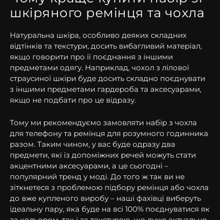
шкіряного ремінця та чохла
Натуральна шкіра, особливо деяких складних
відтінків та текстури, досить вибагливий матеріал,
якщо говорити про її поєднання з іншими
предметами одягу. Наприклад, чохол з лілової
страусиної шкіри буде досить складно поєднувати
з іншими предметами гардероба та аксесуарами,
якщо не подбати про це відразу.
Тому ми рекомендуємо замовляти набір з чохла
для телефону та ремінця для розумного годинника
разом. Таким чином, у вас буде одразу два
предмети, які із допоміжних речей можуть стати
акцентними аксесуарами, а це сьогодні –
популярний тренд у моді. До того ж так ви не
зіткнетеся з проблемою підбору ремінця або чохла
до вже купленого виробу – наші фахівці виберуть
ідеальну пару, яка буде на всі 100% поєднуватися як
за кольором, так і за текстурою, що дуже актуально,