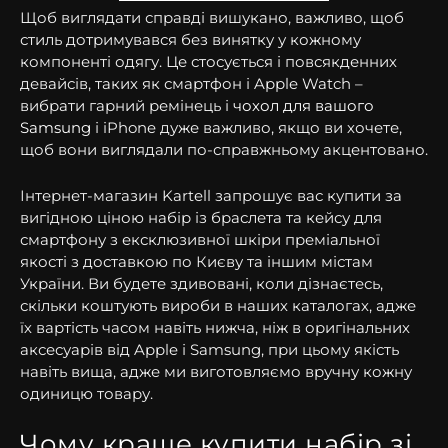
Щоб виглядати справді вишукано, важливо, щоб
стиль дотримувався без винятку у кожному
компоненті одягу. Це стосується і повсякденних
девайсів, таких як смартфон і Apple Watch –
вибрати гарний ремінець і
чохол для вашого
Samsung
і iPhone дуже важливо, якщо ви хочете,
щоб вони виглядали по-справжньому акцентовано.
Інтернет-магазин Kartell запрошує вас купити за
вигідною ціною набір із браслета та кейсу для
смартфону з ексклюзивної шкіри преміальної
якості з доставкою по Києву та іншим містам
України. Ви будете здивовані, коли дізнаєтесь,
скільки коштують вироби в наших каталогах, адже
їх вартість часом навіть нижча, ніж в оригінальних
аксесуарів від Apple і Samsung, при цьому якість
навіть вища, адже ми виготовляємо вручну кожну
одиницю товару.
Чому краще купити набір зі