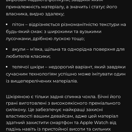
приналежність матеріалу, а значить і статус його
власника, видно здалеку;
пітон – відрізняється різноманітністю текстури на
будь-який смак: з широкими та вузькими
лусочками, дрібною лускою тощо;
акули – м’яка, щільна та однорідна поверхня для
любителів класики;
телячої шкіри – недорогий варіант, який завдяки
сучасним технологіям успішно може імітувати один
із вищеперелічених матеріалів.
Шкіряною є тільки задня спинка чохла. Бічні його
грані виготовлені з високоякісного преміального
силікону. Це забезпечує найкращі захисні
властивості вашим девайсам, адже цей матеріал
здатний захистити смартфон та Apple Watch від
падінь навіть із пристойної висоти та сильних