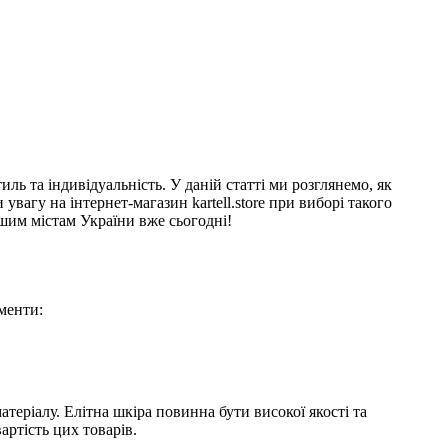
иль та індивідуальність. У даній статті ми розглянемо, як
 увагу на інтернет-магазин kartell.store при виборі такого
ншим містам України вже сьогодні!
менти:
матеріалу. Елітна шкіра повинна бути високої якості та
артість цих товарів.