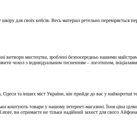
кіру для своїх кейсів. Весь матеріал ретельно перевіряється пе
правжні витвори мистецтва, зроблені безпосередньо нашими майстр
овити чохол з індивідуальним тисненням – логотипом, ініціалами,
Одеси та інших міст України, він прийде до вас у найкоротші те
льки коштують товари у нашому інтернет-магазині. Їхня ціна ціл
ll.store, ви отримаєте не тільки надійний захист для свого Айфон