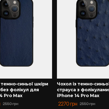
з темно-синьої шкіри
Чохол із темно-синьо
 без фолікул для
страуса з фолікулами
4 Pro Max
iPhone 14 Pro Max
н
2270
грн
2550
грн
2550
грн