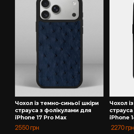
Чохол із темно-синьої шкіри
Чохол і
страуса з фолікулами для
страуса
iPhone 17 Pro Max
iPhone 1
2550
грн
2270
гр