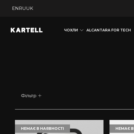
EN
RU
UK
ЧОХЛИ
ALCANTARA FOR TECH
Фільтр
НЕМАЄ В НАЯВНОСТІ
НЕМАЄ В