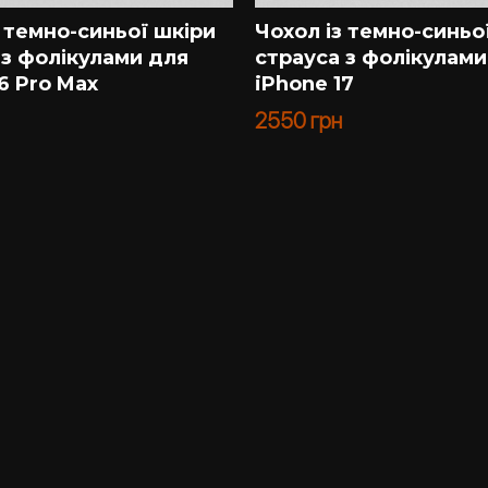
з темно-синьої шкіри
Чохол із темно-синьо
 з фолікулами для
страуса з фолікулами
6 Pro Max
iPhone 17
2550
грн