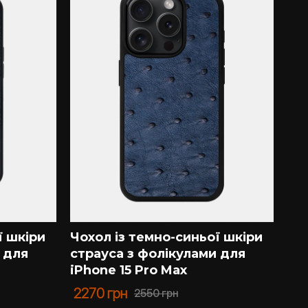
ї шкіри
Чохол із темно-синьої шкіри
 для
страуса з фолікулами для
iPhone 15 Pro Max
2270
грн
2550
грн