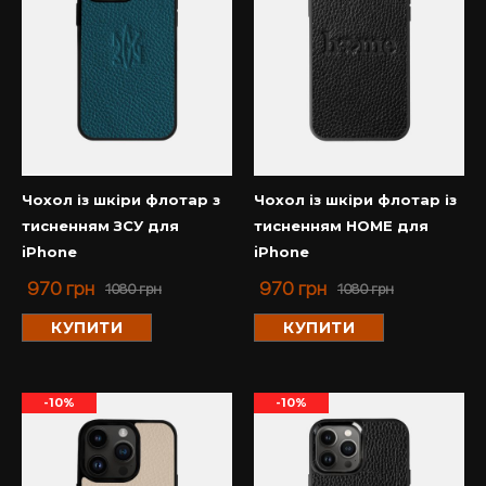
Чохол із шкіри флотар з
Чохол із шкіри флотар із
тисненням ЗСУ для
тисненням HOME для
iPhone
iPhone
970
грн
970
грн
1080
грн
1080
грн
КУПИТИ
КУПИТИ
-10%
-10%