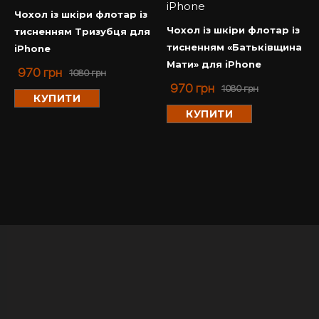
Чохол із шкіри флотар із
Чохол із шкіри флотар із
тисненням Тризубця для
тисненням «Батьківщина
iPhone
Мати» для iPhone
970
грн
1080
грн
970
грн
1080
грн
КУПИТИ
КУПИТИ