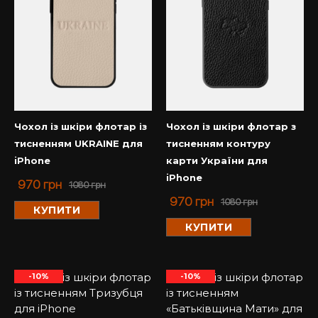
Чохол із шкіри флотар із
Чохол із шкіри флотар з
тисненням UKRAINE для
тисненням контуру
iPhone
карти України для
iPhone
970
грн
1080
грн
970
грн
1080
грн
КУПИТИ
КУПИТИ
-10%
-10%